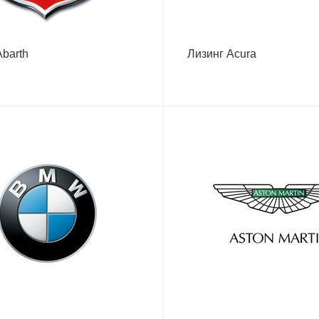
Abarth
Лизинг Aсura