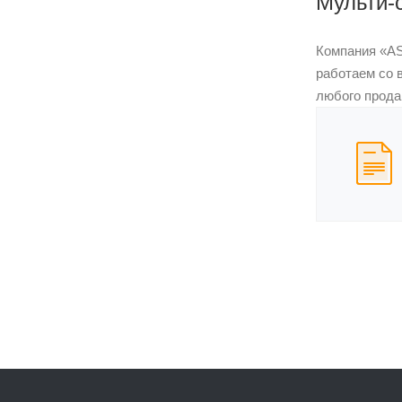
Мульти-
Компания «AS
работаем со 
любого прода