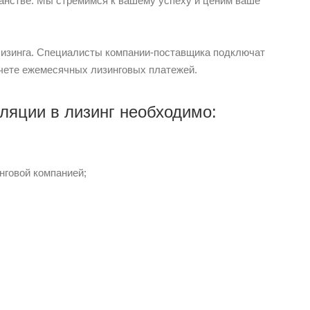
анстве. Мы стремимся к вашему успеху и ценим ваше
 лизинга. Специалисты компании-поставщика подключат
счете ежемесячных лизинговых платежей.
ляции в лизинг необходимо:
нговой компанией;