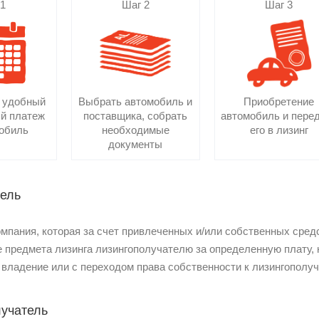
 1
Шаг 2
Шаг 3
 удобный
Выбрать автомобиль и
Приобретение
й платеж
поставщика, собрать
автомобиль и пере
мобиль
необходимые
его в лизинг
документы
тель
омпания, которая за счет привлеченных и/или собственных сред
ве предмета лизинга лизингополучателю за определенную плату
 владение или с переходом права собственности к лизингополу
учатель