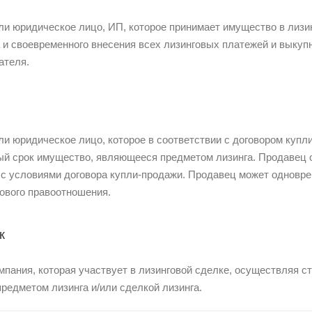
ли юридическое лицо, ИП, которое принимает имущество в лизи
а и своевременного внесения всех лизинговых платежей и выку
ателя.
ли юридическое лицо, которое в соответствии с договором купл
й срок имущество, являющееся предметом лизинга. Продавец о
 с условиями договора купли-продажи. Продавец может одновре
гового правоотношения.
к
мпания, которая участвует в лизинговой сделке, осуществляя с
предметом лизинга и/или сделкой лизинга.