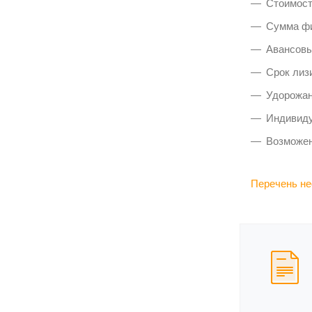
Стоимост
Сумма фи
Авансовы
Срок лизи
Удорожан
Индивиду
Возможен
Перечень не