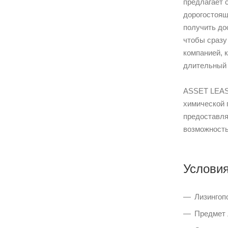
предлагает 
дорогостоящ
получить до
чтобы сразу
компанией, 
длительный 
ASSET LEASI
химической 
предоставля
возможность
Условия
Лизингоп
Предмет л