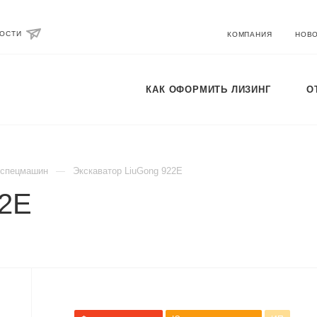
ВОСТИ
КОМПАНИЯ
НОВ
КАК ОФОРМИТЬ ЛИЗИНГ
О
 спецмашин
Экскаватор LiuGong 922E
22E