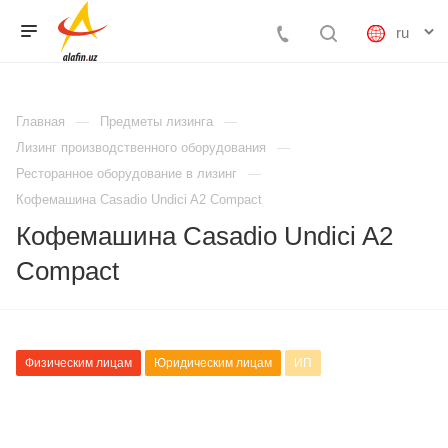
Главная
Предметы лизинга
Лизинг производственного оборудования
Ресторанное оборудование в лизинг
Кофемашина Casadio Undici A2 Compact
Кофемашина Casadio Undici A2
Compact
Физическим лицам
Юридическим лицам
ИП