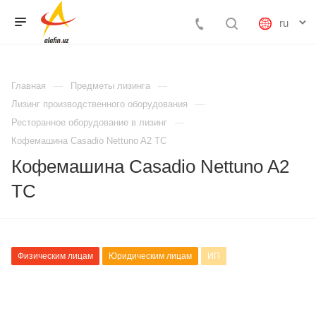
Главная
Предметы лизинга
Лизинг производственного оборудования
Ресторанное оборудование в лизинг
Кофемашина Casadio Nettuno A2 TC
Кофемашина Casadio Nettuno A2
TC
Физическим лицам
Юридическим лицам
ИП