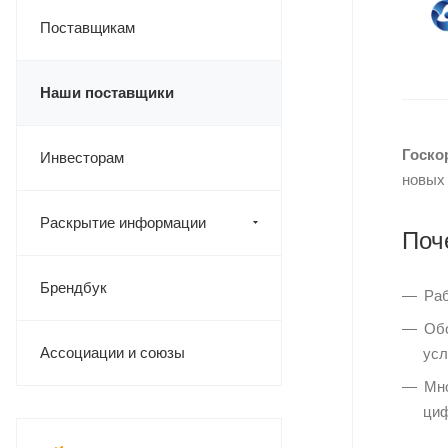
Поставщикам
Наши поставщики
Госко
Инвесторам
новых
Раскрытие информации
Поч
Брендбук
Раб
Обо
Ассоциации и союзы
усл
Мно
циф