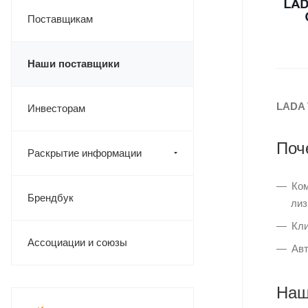
Поставщикам
Наши поставщики
LADA
Инвесторам
Поч
Раскрытие информации
Ком
Брендбук
лиз
Кли
Ассоциации и союзы
Авт
Наш