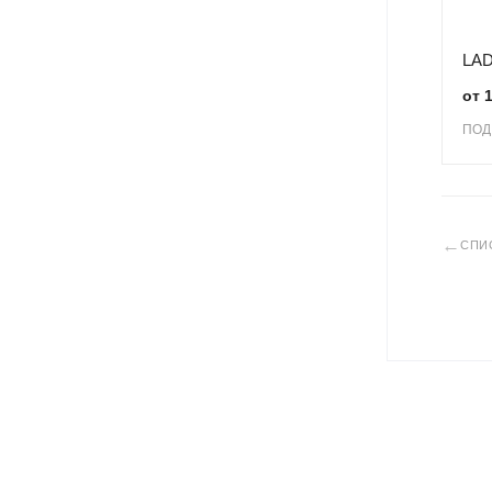
LAD
от 
ПОД
←
СПИ