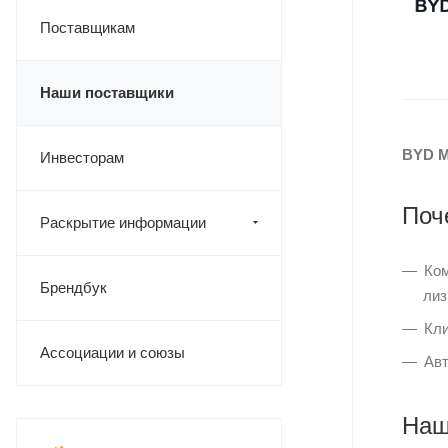
Поставщикам
Наши поставщики
BYD M
Инвесторам
Поч
Раскрытие информации
Ком
Брендбук
лиз
Кли
Ассоциации и союзы
Авт
Наш